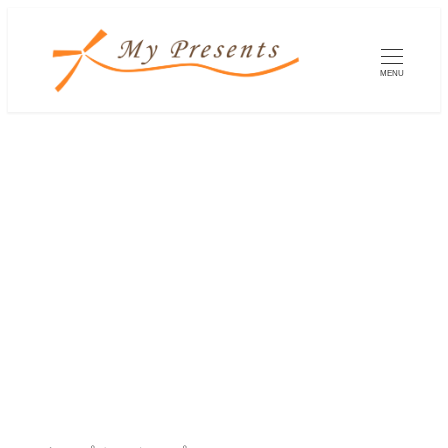
メ
イ
MENU
ン
コ
ン
テ
ン
ツ
へ
移
動