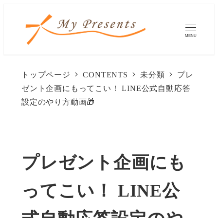
メ
イ
MENU
ン
コ
トップページ
CONTENTS
未分類
プレ
ン
ゼント企画にもってこい！ LINE公式自動応答
テ
設定のやり方動画🎁
ン
ツ
へ
プレゼント企画にも
移
ってこい！ LINE公
動